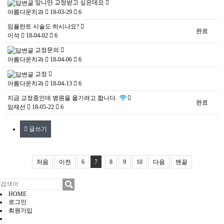
앞니만 교정받고 싶은데요
-
아름다운치과
18-03-29
6
임플란트 시술도 하시나요?
완료
이석
18-04-02
6
교정문의
-
아름다운치과
18-04-06
6
교정
-
아름다운치과
18-04-13
6
지금 교정중인데 병원을 옮기려고 합니다.
완료
임재선
18-05-22
6
글쓰기
처음
이전
6
7
8
9
10
다음
맨끝
HOME
로그인
회원가입