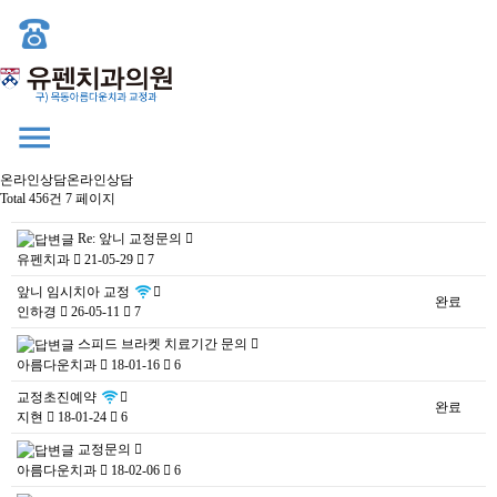
온라인상담
온라인상담
Total 456건
7 페이지
Re: 앞니 교정문의
-
유펜치과
21-05-29
7
앞니 임시치아 교정
완료
인하경
26-05-11
7
스피드 브라켓 치료기간 문의
-
아름다운치과
18-01-16
6
교정초진예약
완료
지현
18-01-24
6
교정문의
-
아름다운치과
18-02-06
6