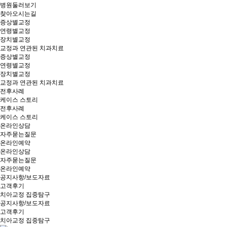
병원둘러보기
찾아오시는길
증상별교정
연령별교정
장치별교정
교정과 연관된 치과치료
증상별교정
연령별교정
장치별교정
교정과 연관된 치과치료
전후사례
케이스 스토리
전후사례
케이스 스토리
온라인상담
자주묻는질문
온라인예약
온라인상담
자주묻는질문
온라인예약
공지사항/보도자료
고객후기
치아교정 집중탐구
공지사항/보도자료
고객후기
치아교정 집중탐구