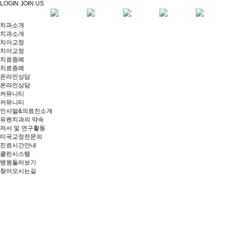
LOGIN
JOIN US
치과소개
치과소개
치아교정
치아교정
치료증례
치료증례
온라인상담
온라인상담
커뮤니티
커뮤니티
인사말&의료진소개
유펜치과의 약속
저서 및 연구활동
미국교정전문의
진료시간안내
클린시스템
병원둘러보기
찾아오시는길